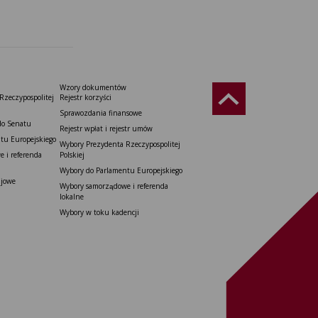
Wzory dokumentów
Rzeczypospolitej
Rejestr korzyści
Sprawozdania finansowe
do Senatu
Rejestr wpłat i rejestr umów
tu Europejskiego
Wybory Prezydenta Rzeczypospolitej
 i referenda
Polskiej
Wybory do Parlamentu Europejskiego
ajowe
Wybory samorządowe i referenda
lokalne
Wybory w toku kadencji