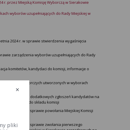
24 r. przez Miejską Komisję Wyborczą w Sierakowie
nikach wyborów uzupełniających do Rady Miejskiej w
etnia 2024 r. w sprawie stwierdzenia wygaśnięcia
sprawie zarządzenia wyborów uzupełniających do Rady
acja komitetów, kandydaci do komisji, informacje o
 komitetach wyborczych utworzonych w wyborach
a 2024 r.
żliwości dokonania dodatkowych zgłoszeń kandydatów na
wania kandydatów do składu komisji
erwca 2024 r. w sprawie powołania Miejskiej Komisji
y pliki
zerwca 2024 r. w sprawie zwołania pierwszego