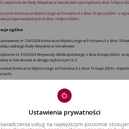
ł z wyborów do Rady Miejskiej w Sierakowie sporządzony dnia 14 lipca 20
czenie Komisarza Wyborczego w Poznaniu II z dnia 15 lipca 2024 r. o wy
wie przeprowadzonych w dniu 14 lipca 2024 r.
acje ogólne
tanowienie nr 724/2024 Komisarza Wyborczego w Poznaniu II z dnia 18 kwi
datu radnego Rady Miejskiej w Sierakowie
ządzenie nr 310/2024 Wojewody Wielkopolskiego z dnia 8 maja 2024 r. w 
jskiej w Sierakowie w okręgu wyborczym nr 2
nikat Komisarza Wyborczego w Poznaniu II z dnia 13 maja 2024 r. (rejestr
orach)
UNIKAT KOMISARZA WYBORCZEGO W POZNANIU II z dnia 22 maja 2024 r. o
ełniających do Rady Miejskiej w Sierakowie zarządzonych na dzień 14 lipc
ormacja Komisarza Wyborczego w Poznaniu II z dnia 31 maja 2024 r. o mo
nków terytorialnej komisji wyborczej oraz miejscu, dacie i godzinie loso
TANOWIENIE NR 1000/2024 Komisarza Wyborczego w Poznaniu II z dnia 4 cz
Ustawienia prywatności
orczej w Sierakowie
 świadczenia usług na najwyższym poziomie stosujem
TANOWIENIE NR 1001/2024 Komisarza Wyborczego w Poznaniu II z dnia 4 c