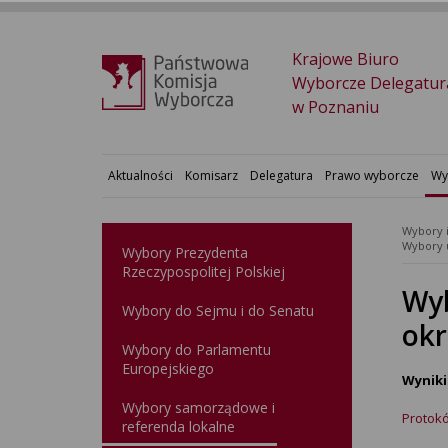
Krajowe Biuro
Wyborcze Delegatur
w Poznaniu
Aktualności
Komisarz
Delegatura
Prawo wyborcze
Wy
Wybory 
Wybory Prezydenta
Rzeczypospolitej Polskiej
Wyb
Wybory do Sejmu i do Senatu
okr
Wybory do Parlamentu
Europejskiego
Wynik
Wybory samorządowe i
Protok
referenda lokalne