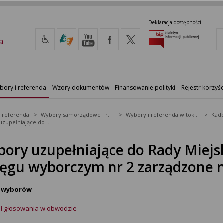
Deklaracja dostępności
a
bory i referenda
Wzory dokumentów
Finansowanie polityki
Rejestr korzyśc
i referenda
Wybory samorządowe i referenda lokalne
Wybory i referenda w toku kadencji
Kade
Wybory uzupełniające do Rady Miejskiej w Sierakowie w okręgu wyborczym nr 2 zarządzone na dzień 14 lipca 2024 r.
ory uzupełniające do Rady Miejs
ęgu wyborczym nr 2 zarządzone na
i wyborów
ół głosowania w obwodzie