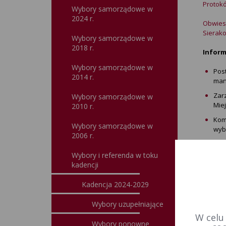
Protokó
Wybory samorządowe w
2024 r.
Obwiesz
Sierako
Wybory samorządowe w
2018 r.
Inform
Wybory samorządowe w
Pos
2014 r.
man
Zar
Wybory samorządowe w
Mie
2010 r.
Komu
Wybory samorządowe w
wyb
2006 r.
KOM
uzup
Wybory i referenda w toku
kadencji
Inf
czło
Kadencja 2024-2029
POS
Wyb
Wybory uzupełniające
W celu
POS
Wybory ponowne