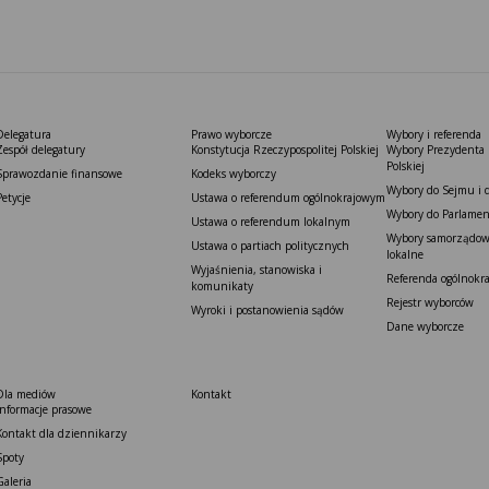
Delegatura
Prawo wyborcze
Wybory i referenda
Zespół delegatury
Konstytucja Rzeczypospolitej Polskiej​
Wybory Prezydenta 
Polskiej
Sprawozdanie finansowe
Kodeks wyborczy
Wybory do Sejmu i 
Petycje
Ustawa o referendum ogólnokrajowym
Wybory do Parlamen
Ustawa o referendum lokalnym
Wybory samorządowe
Ustawa o partiach politycznych
lokalne
Wyjaśnienia, stanowiska i
Referenda ogólnokr
komunikaty
Rejestr wyborców
Wyroki i postanowienia sądów
Dane wyborcze
Dla mediów
Kontakt
Informacje prasowe
Kontakt dla dziennikarzy
Spoty
Galeria