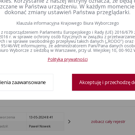
kies. Korzystanie z naszej witryny oznacza, że będą
iedzenia Miejskiej Komisji Wyborczej w Sierakowie w wyborach uzupełnia
zczane w Państwa urządzeniu. W każdym momenci
ń 14 lipca 2024 r.
dokonać zmiany ustawień Państwa przeglądarki.
ormacja Komisarza Wyborczego w Poznaniu II z dnia 19 czerwca 2024 r. o
członków obwodowej komisji wyborczej oraz miejscu, dacie i godzinie los
Klauzula informacyjna Krajowego Biura Wyborczego
TANOWIENIE NR 1082/2024 Komisarza Wyborczego w Poznaniu II z dnia 24 
 z rozporządzeniem Parlamentu Europejskiego i Rady (UE) 2016/679 z
orczej w gminie Sieraków
2016 r. w sprawie ochrony osób fizycznych w związku z przetwarzan
h i w sprawie swobodnego przepływu takich danych („RODO”) oraz 
TANOWIENIE NR 1087/2024 Komisarza Wyborczego w Poznaniu II z dnia 24 
 95/46/WE informujemy, że administratorem Pani/Pana danych osob
iedzenia obwodowej komisji wyborczej w wyborach uzupełniających do Ra
iuro Wyborcze z siedzibą w Warszawie, przy ul. Wiejskiej 10, 00-902
a 2024 r.
Polityka prywatności
 DOKUMENTÓW - WYBORY UZUPEŁNIAJĄCE
ormacja o tworzeniu komitetu
ienia zaawansowane
Akceptuję i przechodzę d
ry dokumentów
tr zmian
tworzenia
13-05-2024 8:41
zobacz cały rejestr
dził:
Paweł Nowek