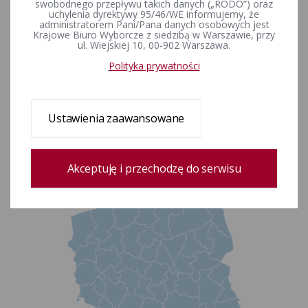
swobodnego przepływu takich danych („RODO”) oraz
uchylenia dyrektywy 95/46/WE informujemy, że
adres e-mail:
Pokaż adres e-mail
administratorem Pani/Pana danych osobowych jest
Krajowe Biuro Wyborcze z siedzibą w Warszawie, przy
adres do e-Doręczeń
ul. Wiejskiej 10, 00-902 Warszawa.
: AE:PL-89115-19924-AEBRF-30
Polityka prywatności
elektroniczna skrzynka podawcza ePUAP:
/8ay1l88xqv/skrytka
godziny urzędowania:
od poniedziałku do piątku w godz. od 7.15 do 15.15
Ustawienia zaawansowane
Delegatury KBW
Dane teleadresowe delegatur
Akceptuję i przechodzę do serwisu