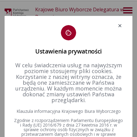
Krajowe Biuro Wyborcze Delegatura w
Poznaniu
Deklaracja dostępności
Ustawienia prywatności
W celu świadczenia usług na najwyższym
poziomie stosujemy pliki cookies.
Dane kontaktowe
Korzystanie z naszej witryny oznacza, że
będą one zamieszczane w Państwa
Krajowe Biuro Wyborcze Delegatura w Poznaniu
urządzeniu. W każdym momencie można
dokonać zmiany ustawień Państwa
Dyrektor Delegatury:
przeglądarki.
Paweł NOWEK
Klauzula informacyjna Krajowego Biura Wyborczego
siedziba Delegatury:
ul. Tadeusza Kościuszki 93, 61-716 Poznań
Zgodnie z rozporządzeniem Parlamentu Europejskiego
i Rady (UE) 2016/679 z dnia 27 kwietnia 2016 r. w
sprawie ochrony osób fizycznych w związku z
numery telefonów:
przetwarzaniem danych osobowych i w sprawie
61 854 13 35 oraz 61 677 16 79