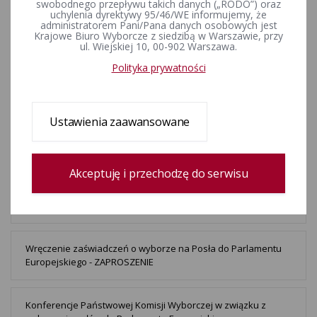
swobodnego przepływu takich danych („RODO”) oraz
PKW w dniu wyborów Prezydenta RP
uchylenia dyrektywy 95/46/WE informujemy, że
administratorem Pani/Pana danych osobowych jest
Krajowe Biuro Wyborcze z siedzibą w Warszawie, przy
ul. Wiejskiej 10, 00-902 Warszawa.
Konferencje Państwowej Komisji Wyborczej w związku z
wyborami Prezydenta Rzeczypospolitej Polskiej
Polityka prywatności
zarządzonymi na 18 maja 2025 roku - ZAPROSZENIE
Ustawienia zaawansowane
Konferencja prasowa Przewodniczącego PKW Sędziego
Sylwestra Marciniaka i Szefa KBW Minister Magdaleny
Pietrzak 3 marca 2025 r. o godz. 12:00 - ZAPROSZENIE
Akceptuję i przechodzę do serwisu
Oświadczenie Przewodniczącego PKW Sędziego Sylwestra
Marciniaka - 29.08.2024 r. o godz. 10:15
Wręczenie zaświadczeń o wyborze na Posła do Parlamentu
Europejskiego - ZAPROSZENIE
Konferencje Państwowej Komisji Wyborczej w związku z