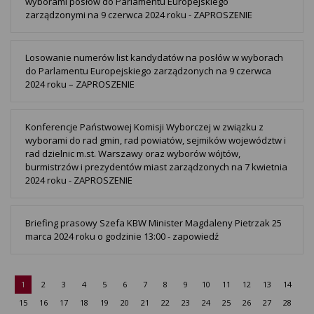
wyborami posłów do Parlamentu Europejskiego
zarządzonymi na 9 czerwca 2024 roku - ZAPROSZENIE
Losowanie numerów list kandydatów na posłów w wyborach
do Parlamentu Europejskiego zarządzonych na 9 czerwca
2024 roku – ZAPROSZENIE
Konferencje Państwowej Komisji Wyborczej w związku z
wyborami do rad gmin, rad powiatów, sejmików województw i
rad dzielnic m.st. Warszawy oraz wyborów wójtów,
burmistrzów i prezydentów miast zarządzonych na 7 kwietnia
2024 roku - ZAPROSZENIE
Briefing prasowy Szefa KBW Minister Magdaleny Pietrzak 25
marca 2024 roku o godzinie 13:00 - zapowiedź
1
2
3
4
5
6
7
8
9
10
11
12
13
14
15
16
17
18
19
20
21
22
23
24
25
26
27
28