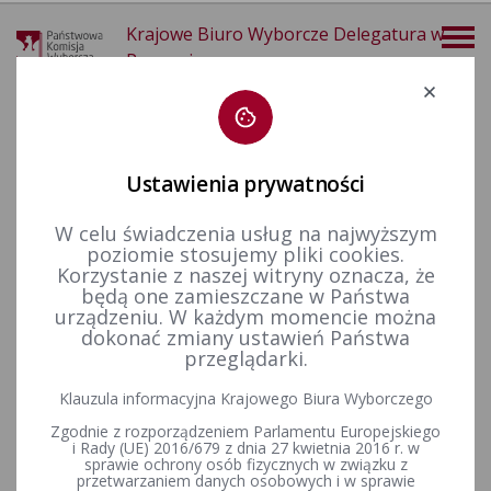
Krajowe Biuro Wyborcze Delegatura w
Poznaniu
Deklaracja dostępności
Ustawienia prywatności
W celu świadczenia usług na najwyższym
poziomie stosujemy pliki cookies.
więcej
Korzystanie z naszej witryny oznacza, że
będą one zamieszczane w Państwa
Dla mediów
Informacje prasowe
urządzeniu. W każdym momencie można
dokonać zmiany ustawień Państwa
przeglądarki.
Wręczenie uchwały w sprawie stwierdzenia wyniku wyborów
Klauzula informacyjna Krajowego Biura Wyborczego
Prezydenta Rzeczypospolitej Polskiej
Zgodnie z rozporządzeniem Parlamentu Europejskiego
i Rady (UE) 2016/679 z dnia 27 kwietnia 2016 r. w
sprawie ochrony osób fizycznych w związku z
przetwarzaniem danych osobowych i w sprawie
Zmiana godziny rozpoczęcia pierwszej konferencji prasowej