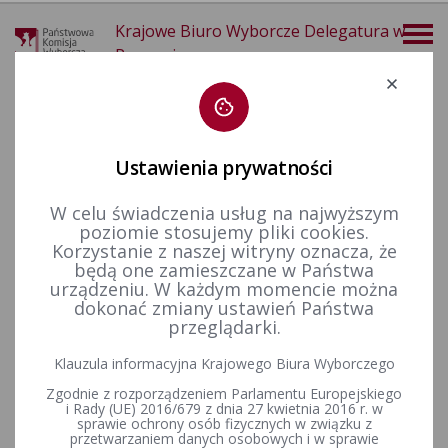
Krajowe Biuro Wyborcze Delegatura w
Poznaniu
Deklaracja dostępności
Ustawienia prywatności
W celu świadczenia usług na najwyższym
poziomie stosujemy pliki cookies.
więcej
Korzystanie z naszej witryny oznacza, że
będą one zamieszczane w Państwa
Wybory i referenda
Rejestr wyborców
urządzeniu. W każdym momencie można
dokonać zmiany ustawień Państwa
przeglądarki.
Klauzula informacyjna Krajowego Biura Wyborczego
Informacja o stanie rejestru wyborców w roku 2026
Zgodnie z rozporządzeniem Parlamentu Europejskiego
i Rady (UE) 2016/679 z dnia 27 kwietnia 2016 r. w
sprawie ochrony osób fizycznych w związku z
przetwarzaniem danych osobowych i w sprawie