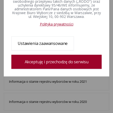
Informacja o stanie rejestru wyborców w roku 2025
swobodnego przepływu takich danych („RODO”) oraz
uchylenia dyrektywy 95/46/WE informujemy, że
administratorem Pani/Pana danych osobowych jest
Krajowe Biuro Wyborcze z siedzibą w Warszawie, przy
ul. Wiejskiej 10, 00-902 Warszawa.
Informacja o stanie rejestru wyborców w roku 2024
Polityka prywatności
Informacja o stanie rejestru wyborców w roku 2023
Ustawienia zaawansowane
Informacja o stanie rejestru wyborców w roku 2022
Akceptuję i przechodzę do serwisu
Informacja o stanie rejestru wyborców w roku 2021
Informacja o stanie rejestru wyborców w roku 2020