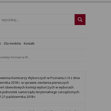
i
Dla mediów
Kontakt
Komunikaty Komisarza Wyborczego
wienia Komisarzy Wyborczych w Poznaniu I i II z dnia
iernika 2018 r. w sprawie zwołania pierwszych
zeń obwodowych komisji wyborczych w wyborach
 jednostek samorządu terytorialnego zarządzonych
ń 21 października 2018 r.