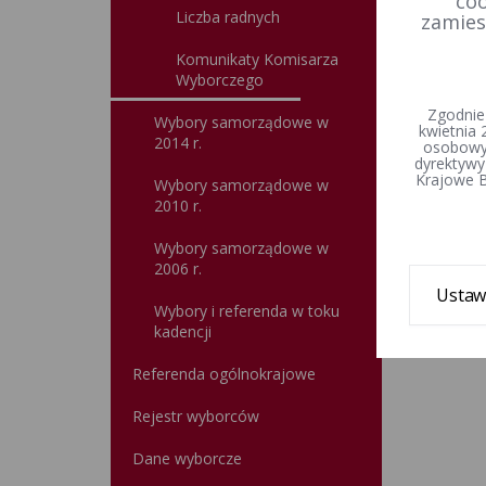
coo
Liczba radnych
zamies
Komunikaty Komisarza
Wyborczego
Zgodnie
Wybory samorządowe w
kwietnia 
2014 r.
osobowyc
dyrektywy
Krajowe B
Wybory samorządowe w
2010 r.
Wybory samorządowe w
2006 r.
Ustaw
Wybory i referenda w toku
kadencji
Referenda ogólnokrajowe
Rejestr wyborców
Dane wyborcze