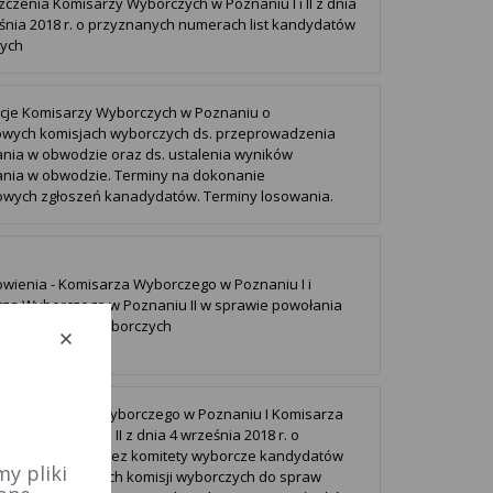
czenia Komisarzy Wyborczych w Poznaniu I i II z dnia
śnia 2018 r. o przyznanych numerach list kandydatów
nych
cje Komisarzy Wyborczych w Poznaniu o
wych komisjach wyborczych ds. przeprowadzenia
nia w obwodzie oraz ds. ustalenia wyników
nia w obwodzie. Terminy na dokonanie
wych zgłoszeń kanadydatów. Terminy losowania.
wienia - Komisarza Wyborczego w Poznaniu I i
za Wyborczego w Poznaniu II w sprawie powołania
ialnych komisji wyborczych
at Komisarza Wyborczego w Poznaniu I Komisarza
ego w Poznaniu II z dnia 4 września 2018 r. o
e zgłaszania przez komitety wyborcze kandydatów
y pliki
nków obwodowych komisji wyborczych do spraw