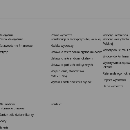
Delegatura
Prawo wyborcze
Wybory i referenda
Zespół delegatury
Konstytucja Rzeczypospolitej Polskiej​
Wybory Prezydenta 
Polskiej
Sprawozdanie finansowe
Kodeks wyborczy
Wybory do Sejmu i 
Petycje
Ustawa o referendum ogólnokrajowym
Wybory do Parlamen
Ustawa o referendum lokalnym
Wybory samorządowe
Ustawa o partiach politycznych
lokalne
Wyjaśnienia, stanowiska i
Referenda ogólnokr
komunikaty
Rejestr wyborców
Wyroki i postanowienia sądów
Dane wyborcze
Dla mediów
Kontakt
Informacje prasowe
Kontakt dla dziennikarzy
Spoty
Galeria