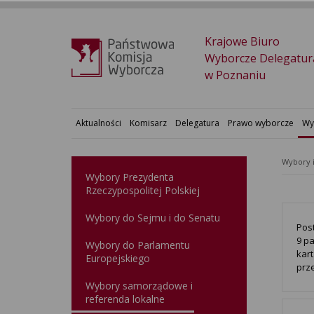
Krajowe Biuro
Wyborcze Delegatur
w Poznaniu
Aktualności
Komisarz
Delegatura
Prawo wyborcze
Wy
Wybory 
Wybory Prezydenta
Rzeczypospolitej Polskiej
Wybory do Sejmu i do Senatu
Pos
9 pa
Wybory do Parlamentu
kar
Europejskiego
prz
Wybory samorządowe i
referenda lokalne