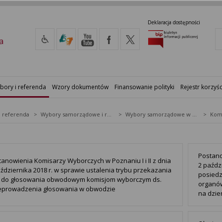
Deklaracja dostępności
a
bory i referenda
Wzory dokumentów
Finansowanie polityki
Rejestr korzyśc
i referenda
Wybory samorządowe i referenda lokalne
Wybory samorządowe w 2018&nbsp;r.
Postano
tanowienia Komisarzy Wyborczych w Poznaniu I i II z dnia
2 paźdz
ździernika 2018 r. w sprawie ustalenia trybu przekazania
posied
t do głosowania obwodowym komisjom wyborczym ds.
organów
eprowadzenia głosowania w obwodzie
na dzie