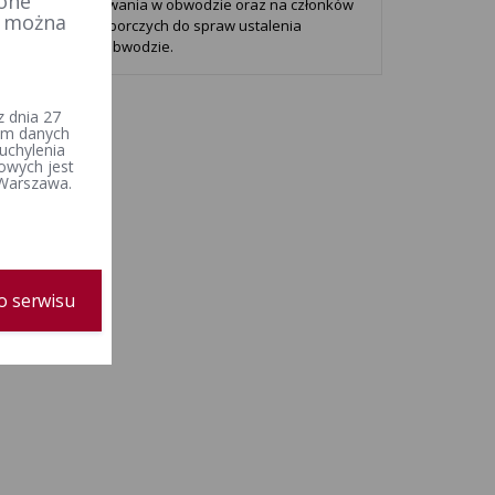
 one
wadzenia głosowania w obwodzie oraz na członków
e można
ych komisji wyborczych do spraw ustalenia
 głosowania w obwodzie.
 dnia 27
iem danych
uchylenia
owych jest
 Warszawa.
o serwisu