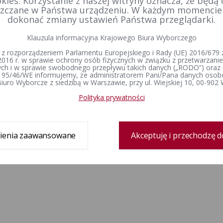
kies. Korzystanie z naszej witryny oznacza, że będą
przepro
zczane w Państwa urządzeniu. W każdym momenci
obwodow
dokonać zmiany ustawień Państwa przeglądarki.
wyników
Klauzula informacyjna Krajowego Biura Wyborczego
 z rozporządzeniem Parlamentu Europejskiego i Rady (UE) 2016/679 z
1
2
2016 r. w sprawie ochrony osób fizycznych w związku z przetwarzan
h i w sprawie swobodnego przepływu takich danych („RODO”) oraz 
 95/46/WE informujemy, że administratorem Pani/Pana danych osob
iuro Wyborcze z siedzibą w Warszawie, przy ul. Wiejskiej 10, 00-902
Polityka prywatności
ienia zaawansowane
Akceptuję i przechodzę d