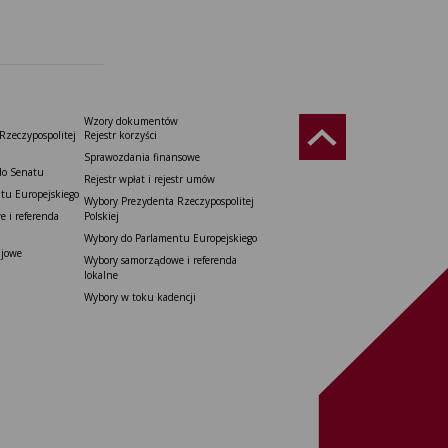
Wzory dokumentów
Rzeczypospolitej
Rejestr korzyści
Sprawozdania finansowe
do Senatu
Rejestr wpłat i rejestr umów
tu Europejskiego
Wybory Prezydenta Rzeczypospolitej
 i referenda
Polskiej
Wybory do Parlamentu Europejskiego
ajowe
Wybory samorządowe i referenda
lokalne
Wybory w toku kadencji