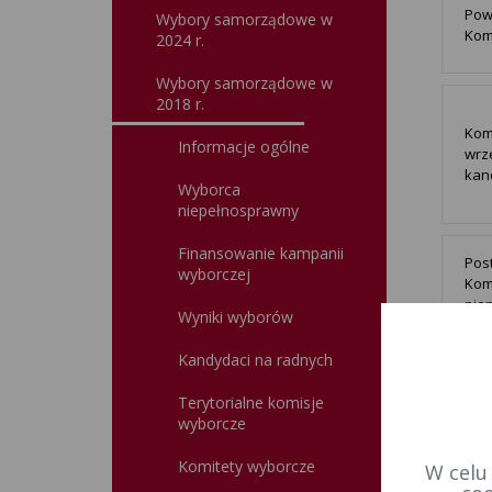
Pow
Wybory samorządowe w
Kom
2024 r.
Wybory samorządowe w
2018 r.
Kom
Informacje ogólne
wrze
kan
Wyborca
niepełnosprawny
Finansowanie kampanii
Pos
wyborczej
Kom
pie
Wyniki wyborów
wyb
zar
Kandydaci na radnych
Terytorialne komisje
wyborcze
Inf
Komitety wyborcze
W celu
TKW