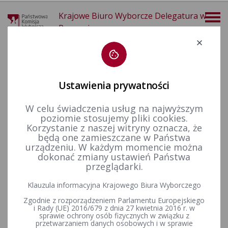
Krajowe Biuro Wyborcze Delegatura w
Poznaniu
Deklaracja dostępności
Ustawienia prywatności
W celu świadczenia usług na najwyższym
poziomie stosujemy pliki cookies.
więcej
Korzystanie z naszej witryny oznacza, że
będą one zamieszczane w Państwa
Wybory i referenda
Wybory samorządowe i referenda lokalne
Wybory i referenda w toku kadencji
Kadencja 2018-2024
urządzeniu. W każdym momencie można
Wybory przedterminowe
dokonać zmiany ustawień Państwa
przeglądarki.
Klauzula informacyjna Krajowego Biura Wyborczego
Wybory przedterminowe burmistrza miasta i gminy
Zgodnie z rozporządzeniem Parlamentu Europejskiego
Murowana Goślina zarządzone na dzień 23 kwietnia 2023 r.
i Rady (UE) 2016/679 z dnia 27 kwietnia 2016 r. w
sprawie ochrony osób fizycznych w związku z
przetwarzaniem danych osobowych i w sprawie