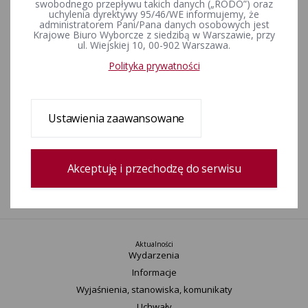
swobodnego przepływu takich danych („RODO”) oraz
Wybory przedterminowe burmistrza gminy Mosina
uchylenia dyrektywy 95/46/WE informujemy, że
zarządzone na dzień 5 lutego 2023 r.
administratorem Pani/Pana danych osobowych jest
Krajowe Biuro Wyborcze z siedzibą w Warszawie, przy
ul. Wiejskiej 10, 00-902 Warszawa.
Wybory przedterminowe wójta gminy Dopiewo zarządzone
Polityka prywatności
na dzień 13 czerwca 2021 r. (zmiana terminu wyborów z dnia 7
mara 2021 r.)
Ustawienia zaawansowane
Wybory przedterminowe burmistrza miasta Obrzycko
zarządzone na dzień 5 kwietnia 2020 r. - zmiana terminu
Akceptuję i przechodzę do serwisu
1
Aktualności
Wydarzenia
Informacje
Wyjaśnienia, stanowiska, komunikaty
Uchwały