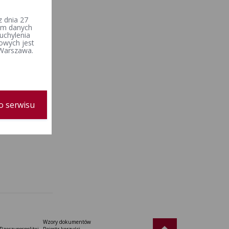
 dnia 27
iem danych
uchylenia
owych jest
 Warszawa.
o serwisu
Wzory dokumentów