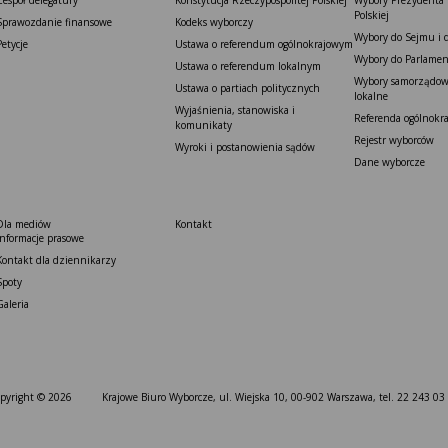
Zespół delegatury
Konstytucja Rzeczypospolitej Polskiej​
Wybory Prezydenta 
Polskiej
Sprawozdanie finansowe
Kodeks wyborczy
Wybory do Sejmu i 
Petycje
Ustawa o referendum ogólnokrajowym
Wybory do Parlamen
Ustawa o referendum lokalnym
Wybory samorządowe
Ustawa o partiach politycznych
lokalne
Wyjaśnienia, stanowiska i
Referenda ogólnokr
komunikaty
Rejestr wyborców
Wyroki i postanowienia sądów
Dane wyborcze
Dla mediów
Kontakt
Informacje prasowe
Kontakt dla dziennikarzy
Spoty
Galeria
pyright © 2026
Krajowe Biuro Wyborcze, ul. Wiejska 10, 00-902 Warszawa, tel. 22 243 03