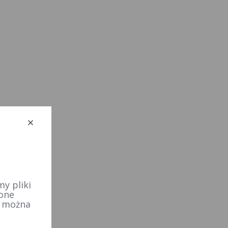
y pliki
 one
e można