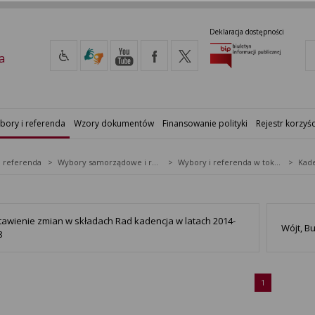
Deklaracja dostępności
a
bory i referenda
Wzory dokumentów
Finansowanie polityki
Rejestr korzyśc
i referenda
Wybory samorządowe i referenda lokalne
Wybory i referenda w toku kadencji
Kade
tawienie zmian w składach Rad kadencja w latach 2014-
Wójt, B
8
1