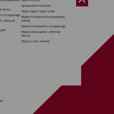
Rzeczypospolitej
Rejestr korzyści
Sprawozdania finansowe
do Senatu
Rejestr wpłat i rejestr umów
tu Europejskiego
Wybory Prezydenta Rzeczypospolitej
 i referenda
Polskiej
Wybory do Parlamentu Europejskiego
ajowe
Wybory samorządowe i referenda
lokalne
Wybory w toku kadencji
 00