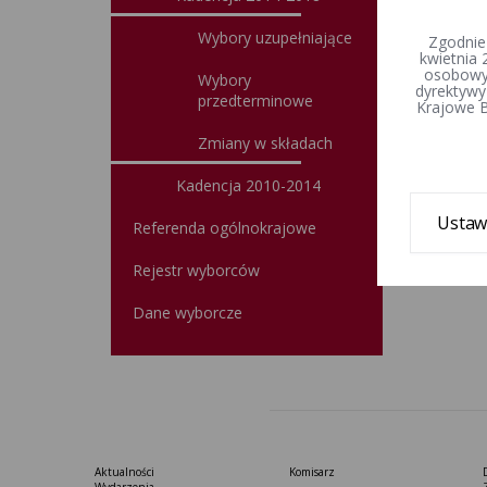
Wybory uzupełniające
Zgodnie
kwietnia 
osobowyc
Wybory
dyrektywy
przedterminowe
Krajowe B
Zmiany w składach
Kadencja 2010-2014
Ustaw
Referenda ogólnokrajowe
Rejestr wyborców
Dane wyborcze
Aktualności
Komisarz