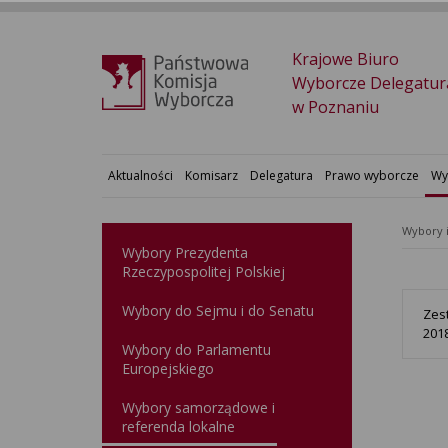
Krajowe Biuro
Wyborcze Delegatur
w Poznaniu
Aktualności
Komisarz
Delegatura
Prawo wyborcze
Wy
Wybory 
Wybory Prezydenta
Rzeczypospolitej Polskiej
Wybory do Sejmu i do Senatu
Zes
201
Wybory do Parlamentu
Europejskiego
Wybory samorządowe i
referenda lokalne