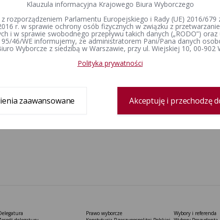
Klauzula informacyjna Krajowego Biura Wyborczego
 z rozporządzeniem Parlamentu Europejskiego i Rady (UE) 2016/679 z
2016 r. w sprawie ochrony osób fizycznych w związku z przetwarzan
h i w sprawie swobodnego przepływu takich danych („RODO”) oraz 
 95/46/WE informujemy, że administratorem Pani/Pana danych osob
iuro Wyborcze z siedzibą w Warszawie, przy ul. Wiejskiej 10, 00-902
Polityka prywatności
ienia zaawansowane
Akceptuję i przechodzę d
Delegatura
Prawo wyborcze
Wybory i referenda