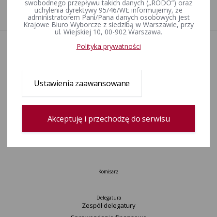
swobodnego przepływu takich danych („RODO”) oraz
uchylenia dyrektywy 95/46/WE informujemy, że
1
administratorem Pani/Pana danych osobowych jest
Krajowe Biuro Wyborcze z siedzibą w Warszawie, przy
ul. Wiejskiej 10, 00-902 Warszawa.
Polityka prywatności
Aktualności
Wydarzenia
Informacje
Wyjaśnienia, stanowiska, komunikaty
Ustawienia zaawansowane
Uchwały
Postanowienia
Okręgi wyborcze i obwody głosowania
Akceptuję i przechodzę do serwisu
Konkurs „Wybieram Wybory”
Archiwum
Komisarz
Delegatura
Zespół delegatury