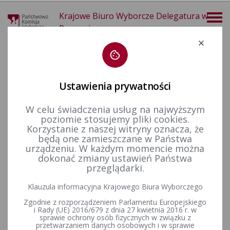
Krajowe Biuro Wyborcze Delegatura w
Poznaniu
Deklaracja dostępności
Ustawienia prywatności
W celu świadczenia usług na najwyższym
poziomie stosujemy pliki cookies.
więcej
Korzystanie z naszej witryny oznacza, że
będą one zamieszczane w Państwa
Wybory i referenda
Wybory do Parlamentu Europejskiego
Wybory do Parlamentu Europejskiego w 2009&nbsp;r.
Kandydaci na posłów
urządzeniu. W każdym momencie można
dokonać zmiany ustawień Państwa
przeglądarki.
Obwieszczenie OKW w Poznaniu o okręgowych listach
Klauzula informacyjna Krajowego Biura Wyborczego
kandydatów na posłów do Parlamentu Europejskiego
Zgodnie z rozporządzeniem Parlamentu Europejskiego
zarejestrowanych w okręgu wyborczym nr 7
i Rady (UE) 2016/679 z dnia 27 kwietnia 2016 r. w
sprawie ochrony osób fizycznych w związku z
przetwarzaniem danych osobowych i w sprawie