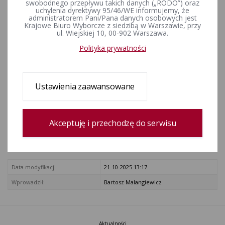
swobodnego przepływu takich danych („RODO”) oraz
sprostowanie Dziennik Ustaw z 2001 r. Nr 28, poz. 319
uchylenia dyrektywy 95/46/WE informujemy, że
zmiana: Dziennik Ustaw z 2006 r. Nr 200, poz. 1471
administratorem Pani/Pana danych osobowych jest
Krajowe Biuro Wyborcze z siedzibą w Warszawie, przy
Dziennik Ustaw z 2009 r. Nr 114, poz. 946)
ul. Wiejskiej 10, 00-902 Warszawa.
ZAŁĄCZNIKI
Polityka prywatności
konstytucja-rzeczypospolitej-polskiej.pdf
Rejestr zmian
Ustawienia zaawansowane
Data utworzenia
01-12-2015 9:09
Akceptuję i przechodzę do serwisu
Wprowadził:
Bartosz Goździk
zobacz cały rejestr
Data modyfikacji
21-10-2025 13:17
Wprowadził:
Bartosz Malangiewicz
Aktualności