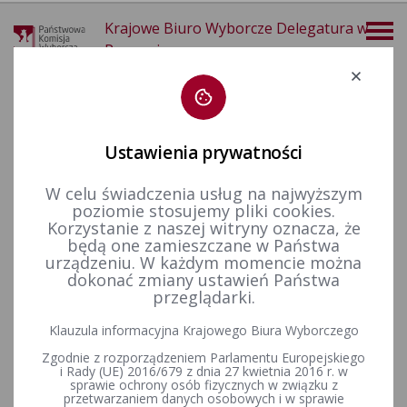
Krajowe Biuro Wyborcze Delegatura w
Poznaniu
Deklaracja dostępności
Ustawienia prywatności
W celu świadczenia usług na najwyższym
poziomie stosujemy pliki cookies.
więcej
Korzystanie z naszej witryny oznacza, że
będą one zamieszczane w Państwa
Prawo wyborcze
Konstytucja Rzeczypospolitej Polskiej​
urządzeniu. W każdym momencie można
dokonać zmiany ustawień Państwa
KONSTYTUCJA
przeglądarki.
RZECZYPOSPOLITEJ POLSKIEJ
Klauzula informacyjna Krajowego Biura Wyborczego
z dnia 2 kwietnia 1997 r.
Zgodnie z rozporządzeniem Parlamentu Europejskiego
i Rady (UE) 2016/679 z dnia 27 kwietnia 2016 r. w
sprawie ochrony osób fizycznych w związku z
przetwarzaniem danych osobowych i w sprawie
(Dziennik Ustaw Nr 78, poz. 483)