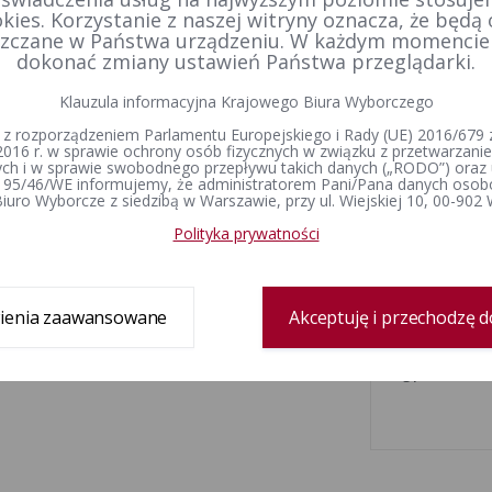
kies. Korzystanie z naszej witryny oznacza, że będą
lipiec 2026
zczane w Państwa urządzeniu. W każdym momenci
dokonać zmiany ustawień Państwa przeglądarki.
ŚR
CZW
PT
SOB
NDZ
PN
W
Klauzula informacyjna Krajowego Biura Wyborczego
 z rozporządzeniem Parlamentu Europejskiego i Rady (UE) 2016/679 z
1
2
3
4
5
2016 r. w sprawie ochrony osób fizycznych w związku z przetwarzan
h i w sprawie swobodnego przepływu takich danych („RODO”) oraz 
 95/46/WE informujemy, że administratorem Pani/Pana danych osob
8
9
10
11
12
3
4
iuro Wyborcze z siedzibą w Warszawie, przy ul. Wiejskiej 10, 00-902
15
16
17
18
19
10
11
Polityka prywatności
22
23
24
25
26
17
18
ienia zaawansowane
Akceptuję i przechodzę d
29
30
31
24
25
31