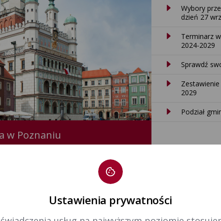
Wybory prze
dzień 27 wrz
Terminarz w
2024-2029
Sprawdź swo
Zestawienie
2029
Podział gmi
a w Poznaniu
Ustawienia prywatności
 świadczenia usług na najwyższym poziomie stosujem