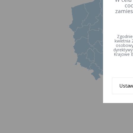
coo
czerwiec 2026
zamies
ŚR
CZW
PT
SOB
NDZ
PN
WT
Zgodnie
3
4
5
6
7
kwietnia 
osobowyc
dyrektywy
10
11
12
13
14
6
7
Krajowe B
17
18
19
20
21
13
14
24
25
26
27
28
20
21
Ustaw
27
28