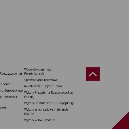
Wzory dokumentów
Rzeczypospolitej
Rejestr korzyści
Sprawozdania finansowe
do Senatu
Rejestr wpłat i rejestr umów
tu Europejskiego
Wybory Prezydenta Rzeczypospolitej
 i referenda
Polskiej
Wybory do Parlamentu Europejskiego
ajowe
Wybory samorządowe i referenda
lokalne
Wybory w toku kadencji