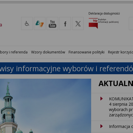
Deklaracja dostępności
a
bory i referenda
Wzory dokumentów
Finansowanie polityki
Rejestr korzyśc
rwisy informacyjne wyborów i referen
AKTUALN
KOMUNIKAT
4 sierpnia 
wyborach pr
zarządzonych
Informacja o