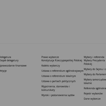
Delegatura
Prawo wyborcze
Wybory i referenda
Zespół delegatury
Konstytucja Rzeczypospolitej Polskiej​
Wybory Prezydenta 
Polskiej
Sprawozdanie finansowe
Kodeks wyborczy
Wybory do Sejmu i 
Petycje
Ustawa o referendum ogólnokrajowym
Wybory do Parlamen
Ustawa o referendum lokalnym
Wybory samorządowe
Ustawa o partiach politycznych
lokalne
Wyjaśnienia, stanowiska i
Referenda ogólnokr
komunikaty
Rejestr wyborców
Wyroki i postanowienia sądów
Dane wyborcze