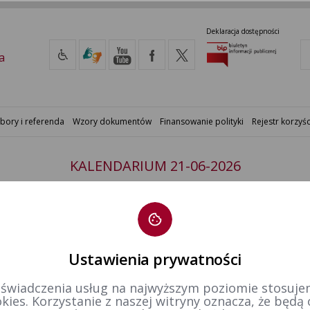
Deklaracja dostępności
a
bory i referenda
Wzory dokumentów
Finansowanie polityki
Rejestr korzyśc
KALENDARIUM 21-06-2026
u wyborczym nr 13 zarządzone
Ustawienia prywatności
 świadczenia usług na najwyższym poziomie stosujem
kies. Korzystanie z naszej witryny oznacza, że będą