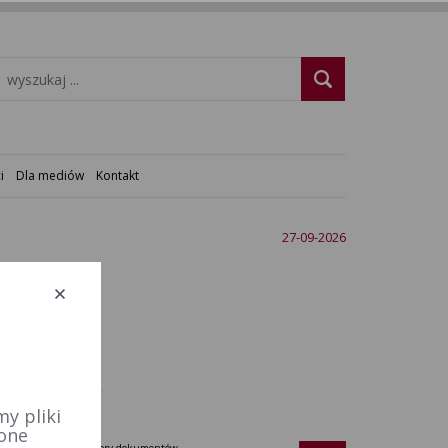
i
Dla mediów
Kontakt
27-09-2026
y pliki
 one