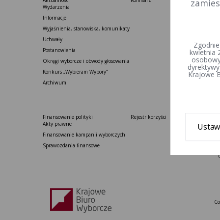
Aktualności
Komisarz
zamies
Wydarzenia
Informacje
Wyjaśnienia, stanowiska, komunikaty
Uchwały
Zgodnie
Postanowienia
kwietnia 
osobowyc
Okręgi wyborcze i obwody głosowania
dyrektywy
Konkurs „Wybieram Wybory”
Krajowe B
Archiwum
Finansowanie polityki
Rejestr korzyści
Akty prawne
Ustaw
Finansowanie kampanii wyborczych
Sprawozdania finansowe
Co