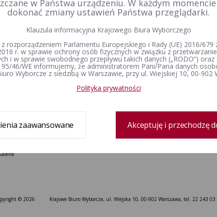
Delegatura
Prawo wyborcze
Wybory i referenda
zczane w Państwa urządzeniu. W każdym momenci
Zespół delegatury
Konstytucja Rzeczypospolitej Polskiej​
Wybory Prezydenta 
dokonać zmiany ustawień Państwa przeglądarki.
Polskiej
Sprawozdanie finansowe
Kodeks wyborczy
Wybory do Sejmu i 
Petycje
Ustawa o referendum ogólnokrajowym
Klauzula informacyjna Krajowego Biura Wyborczego
Wybory do Parlamen
Ustawa o referendum lokalnym
 z rozporządzeniem Parlamentu Europejskiego i Rady (UE) 2016/679 z
Wybory samorządowe
Ustawa o partiach politycznych
2016 r. w sprawie ochrony osób fizycznych w związku z przetwarzan
lokalne
h i w sprawie swobodnego przepływu takich danych („RODO”) oraz 
Wyjaśnienia, stanowiska i
Referenda ogólnokr
 95/46/WE informujemy, że administratorem Pani/Pana danych osob
komunikaty
iuro Wyborcze z siedzibą w Warszawie, przy ul. Wiejskiej 10, 00-902
Rejestr wyborców
Wyroki i postanowienia sądów
Dane wyborcze
Polityka prywatności
Dla mediów
Kontakt
Informacje prasowe
ienia zaawansowane
Akceptuję i przechodzę d
Kontakt dla dziennikarzy
Spoty
Galeria
pyright © 2026
Krajowe Biuro Wyborcze, ul. Wiejska 10, 00-902 Warszawa, tel. 22 243 03