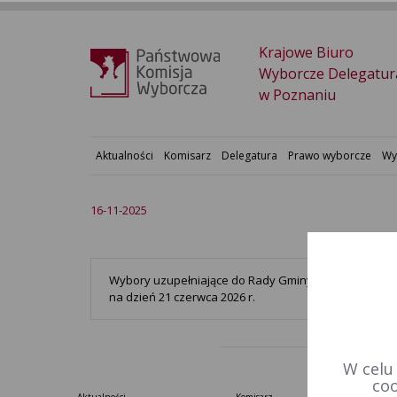
Krajowe Biuro
Wyborcze Delegatur
w Poznaniu
Aktualności
Komisarz
Delegatura
Prawo wyborcze
Wy
16-11-2025
Wybory uzupełniające do Rady Gminy Kwilcz w okręg
na dzień 21 czerwca 2026 r.
W celu
coo