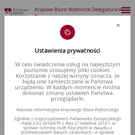
Krajowe Biuro Wyborcze Delegatura w
Poznaniu
Deklaracja dostępności
Ustawienia prywatności
W celu świadczenia usług na najwyższym
poziomie stosujemy pliki cookies.
więcej
Korzystanie z naszej witryny oznacza, że
będą one zamieszczane w Państwa
Prawo wyborcze
Wyjaśnienia, stanowiska i komunikaty
urządzeniu. W każdym momencie można
dokonać zmiany ustawień Państwa
przeglądarki.
Nie znaleziono artykułów
Klauzula informacyjna Krajowego Biura Wyborczego
Zgodnie z rozporządzeniem Parlamentu Europejskiego
i Rady (UE) 2016/679 z dnia 27 kwietnia 2016 r. w
sprawie ochrony osób fizycznych w związku z
przetwarzaniem danych osobowych i w sprawie
Aktualności