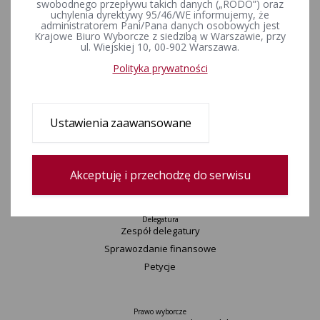
swobodnego przepływu takich danych („RODO”) oraz
Wydarzenia
uchylenia dyrektywy 95/46/WE informujemy, że
administratorem Pani/Pana danych osobowych jest
Informacje
Krajowe Biuro Wyborcze z siedzibą w Warszawie, przy
Wyjaśnienia, stanowiska, komunikaty
ul. Wiejskiej 10, 00-902 Warszawa.
Uchwały
Polityka prywatności
Postanowienia
Okręgi wyborcze i obwody głosowania
Konkurs „Wybieram Wybory”
Ustawienia zaawansowane
Archiwum
Akceptuję i przechodzę do serwisu
Komisarz
Delegatura
Zespół delegatury
Sprawozdanie finansowe
Petycje
Prawo wyborcze