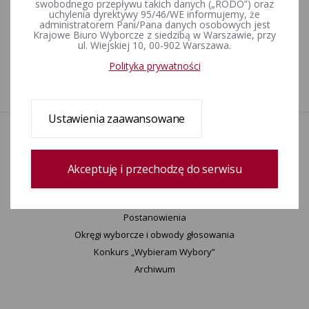
swobodnego przepływu takich danych („RODO”) oraz
PROTOKÓŁ ZBIORCZYCH WYNIKÓW GŁOSOWANIA W
uchylenia dyrektywy 95/46/WE informujemy, że
WYBORACH PREZYDENTA RZECZYPOSPOLITEJ POLSKIEJ
administratorem Pani/Pana danych osobowych jest
PRZEPROWADZONEGO W DNIU 18 MAJA 2025 R.
Krajowe Biuro Wyborcze z siedzibą w Warszawie, przy
ul. Wiejskiej 10, 00-902 Warszawa.
Polityka prywatności
1
Ustawienia zaawansowane
Aktualności
Wydarzenia
Informacje
Akceptuję i przechodzę do serwisu
Wyjaśnienia, stanowiska, komunikaty
Uchwały
Postanowienia
Okręgi wyborcze i obwody głosowania
Konkurs „Wybieram Wybory”
Archiwum