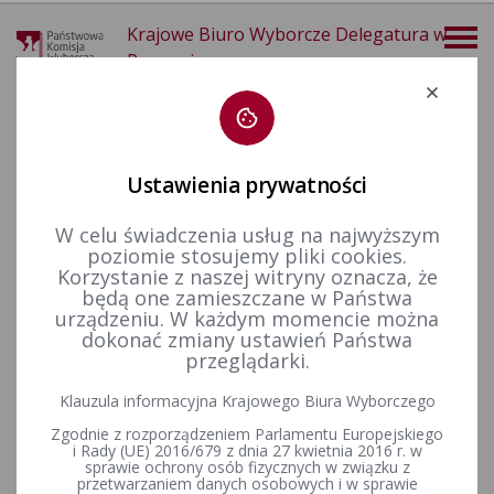
Krajowe Biuro Wyborcze Delegatura w
Poznaniu
Deklaracja dostępności
Ustawienia prywatności
W celu świadczenia usług na najwyższym
poziomie stosujemy pliki cookies.
więcej
Korzystanie z naszej witryny oznacza, że
będą one zamieszczane w Państwa
Wybory i referenda
Wybory Prezydenta Rzeczypospolitej Polskiej
Wybory Prezydenta RP w 2025 r.
Wyniki głosowania
urządzeniu. W każdym momencie można
dokonać zmiany ustawień Państwa
przeglądarki.
PROTOKÓŁ ZBIORCZYCH WYNIKÓW GŁOSOWANIA W
Klauzula informacyjna Krajowego Biura Wyborczego
WYBORACH PREZYDENTA RZECZYPOSPOLITEJ POLSKIEJ
Zgodnie z rozporządzeniem Parlamentu Europejskiego
PRZEPROWADZONEGO W DNIU 1 CZERWCA 2025 R.
i Rady (UE) 2016/679 z dnia 27 kwietnia 2016 r. w
sprawie ochrony osób fizycznych w związku z
przetwarzaniem danych osobowych i w sprawie