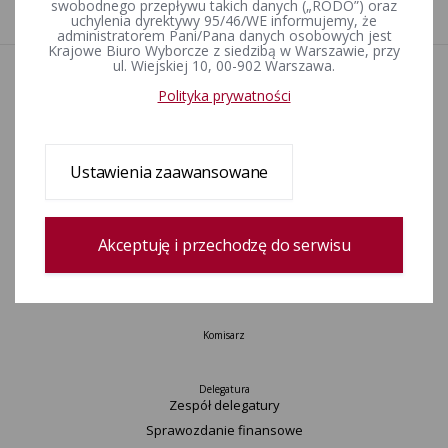
1
swobodnego przepływu takich danych („RODO”) oraz
uchylenia dyrektywy 95/46/WE informujemy, że
administratorem Pani/Pana danych osobowych jest
Krajowe Biuro Wyborcze z siedzibą w Warszawie, przy
ul. Wiejskiej 10, 00-902 Warszawa.
Aktualności
Polityka prywatności
Wydarzenia
Informacje
Wyjaśnienia, stanowiska, komunikaty
Ustawienia zaawansowane
Uchwały
Postanowienia
Okręgi wyborcze i obwody głosowania
Akceptuję i przechodzę do serwisu
Konkurs „Wybieram Wybory”
Archiwum
Komisarz
Delegatura
Zespół delegatury
Sprawozdanie finansowe