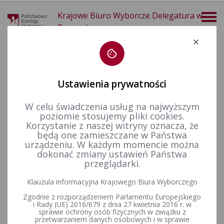
Krajowe Biuro Wyborcze Delegatura w
Poznaniu
Deklaracja dostępności
Ustawienia prywatności
W celu świadczenia usług na najwyższym
poziomie stosujemy pliki cookies.
więcej
Korzystanie z naszej witryny oznacza, że
będą one zamieszczane w Państwa
Wybory i referenda
Wybory samorządowe i referenda lokalne
Wybory samorządowe w 2018&nbsp;r.
Informacje ogólne
urządzeniu. W każdym momencie można
dokonać zmiany ustawień Państwa
przeglądarki.
Głosowanie ponowne we właściwości terytorialnej Komisarzy
Klauzula informacyjna Krajowego Biura Wyborczego
Wyborczych w Poznaniu
Zgodnie z rozporządzeniem Parlamentu Europejskiego
i Rady (UE) 2016/679 z dnia 27 kwietnia 2016 r. w
sprawie ochrony osób fizycznych w związku z
przetwarzaniem danych osobowych i w sprawie
Uchwała Państwowej Komisji Wyborczej z dnia 23 sierpnia