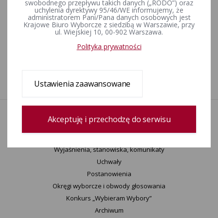
swobodnego przepływu takich danych („RODO”) oraz
(Komunikat, Obwieszczenie) - 21.10.2010
uchylenia dyrektywy 95/46/WE informujemy, że
administratorem Pani/Pana danych osobowych jest
Krajowe Biuro Wyborcze z siedzibą w Warszawie, przy
ul. Wiejskiej 10, 00-902 Warszawa.
Prezentacje SAMORZĄD 2010
Polityka prywatności
1
Ustawienia zaawansowane
Akceptuję i przechodzę do serwisu
Aktualności
Wydarzenia
Informacje
Wyjaśnienia, stanowiska, komunikaty
Uchwały
Postanowienia
Okręgi wyborcze i obwody głosowania
Konkurs „Wybieram Wybory”
Archiwum