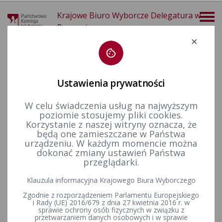
Krajowe Biuro Wyborcze Delegatura w
Poznaniu
Deklaracja dostępności
Ustawienia prywatności
W celu świadczenia usług na najwyższym
poziomie stosujemy pliki cookies.
więcej
Korzystanie z naszej witryny oznacza, że
będą one zamieszczane w Państwa
Wybory i referenda
Wybory samorządowe i referenda lokalne
Wybory samorządowe w 2010&nbsp;r.
Informacje ogólne
urządzeniu. W każdym momencie można
dokonać zmiany ustawień Państwa
przeglądarki.
Klauzula informacyjna Krajowego Biura Wyborczego
Druki WYBORCZE - samorząd 2010
Zgodnie z rozporządzeniem Parlamentu Europejskiego
i Rady (UE) 2016/679 z dnia 27 kwietnia 2016 r. w
sprawie ochrony osób fizycznych w związku z
przetwarzaniem danych osobowych i w sprawie
Wyniki głosowania w WYBORACH SAMORZĄDOWYCH