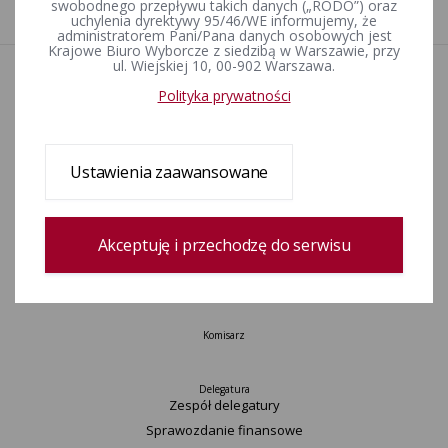
1
swobodnego przepływu takich danych („RODO”) oraz
uchylenia dyrektywy 95/46/WE informujemy, że
administratorem Pani/Pana danych osobowych jest
Krajowe Biuro Wyborcze z siedzibą w Warszawie, przy
ul. Wiejskiej 10, 00-902 Warszawa.
Aktualności
Polityka prywatności
Wydarzenia
Informacje
Wyjaśnienia, stanowiska, komunikaty
Ustawienia zaawansowane
Uchwały
Postanowienia
Okręgi wyborcze i obwody głosowania
Akceptuję i przechodzę do serwisu
Konkurs „Wybieram Wybory”
Archiwum
Komisarz
Delegatura
Zespół delegatury
Sprawozdanie finansowe