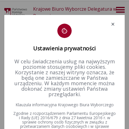
Krajowe Biuro Wyborcze Delegatura w
Poznaniu
Deklaracja dostępności
Ustawienia prywatności
W celu świadczenia usług na najwyższym
poziomie stosujemy pliki cookies.
więcej
Korzystanie z naszej witryny oznacza, że
będą one zamieszczane w Państwa
Wybory i referenda
Wybory do Parlamentu Europejskiego
Wybory do Parlamentu Europejskiego w 2024 r.
urządzeniu. W każdym momencie można
dokonać zmiany ustawień Państwa
przeglądarki.
Serwis informacyjny - Wybory do Parlamentu Europejskiego
Klauzula informacyjna Krajowego Biura Wyborczego
2024 r. - WYBORY.GOV.PL
Zgodnie z rozporządzeniem Parlamentu Europejskiego
i Rady (UE) 2016/679 z dnia 27 kwietnia 2016 r. w
sprawie ochrony osób fizycznych w związku z
przetwarzaniem danych osobowych i w sprawie