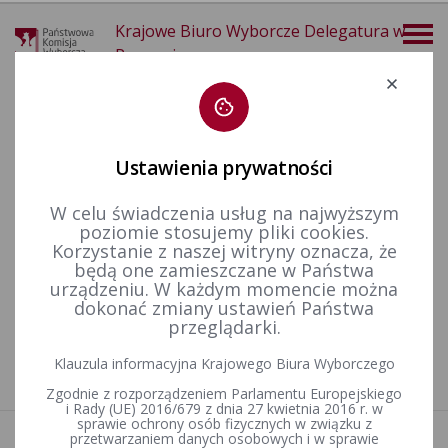
Krajowe Biuro Wyborcze Delegatura w
Poznaniu
Deklaracja dostępności
Ustawienia prywatności
W celu świadczenia usług na najwyższym
poziomie stosujemy pliki cookies.
więcej
Korzystanie z naszej witryny oznacza, że
będą one zamieszczane w Państwa
Wybory i referenda
Wybory samorządowe i referenda lokalne
Wybory i referenda w toku kadencji
Kadencja 2010-2014
urządzeniu. W każdym momencie można
dokonać zmiany ustawień Państwa
przeglądarki.
Nie znaleziono artykułów
Klauzula informacyjna Krajowego Biura Wyborczego
Zgodnie z rozporządzeniem Parlamentu Europejskiego
i Rady (UE) 2016/679 z dnia 27 kwietnia 2016 r. w
sprawie ochrony osób fizycznych w związku z
przetwarzaniem danych osobowych i w sprawie
Aktualności