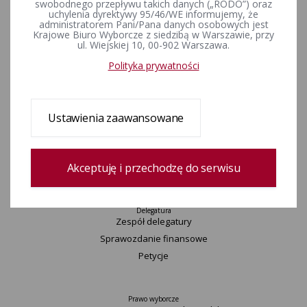
swobodnego przepływu takich danych („RODO”) oraz
Wydarzenia
uchylenia dyrektywy 95/46/WE informujemy, że
administratorem Pani/Pana danych osobowych jest
Informacje
Krajowe Biuro Wyborcze z siedzibą w Warszawie, przy
Wyjaśnienia, stanowiska, komunikaty
ul. Wiejskiej 10, 00-902 Warszawa.
Uchwały
Polityka prywatności
Postanowienia
Okręgi wyborcze i obwody głosowania
Konkurs „Wybieram Wybory”
Ustawienia zaawansowane
Archiwum
Akceptuję i przechodzę do serwisu
Komisarz
Delegatura
Zespół delegatury
Sprawozdanie finansowe
Petycje
Prawo wyborcze