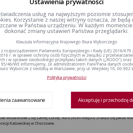
Ustawienia prywatności
nki i zasady równości w prawie wyborczym.
 świadczenia usług na najwyższym poziomie stosujem
wa kontrola wyborów prezydenckich i parlamentarnych w Polsce.
kies. Korzystanie z naszej witryny oznacza, że będą
zczane w Państwa urządzeniu. W każdym momenci
ygnięcie II etapu konkursu nastąpi do 13 kwietnia 2020 roku.
dokonać zmiany ustawień Państwa przeglądarki.
im, ogólnopolskim etapie Konkursu najlepsi uczniowie z całej Polski spotk
Klauzula informacyjna Krajowego Biura Wyborczego
ejska 10) z Państwową Komisją Wyborczą i będą odpowiadać na trzy loso
 z rozporządzeniem Parlamentu Europejskiego i Rady (UE) 2016/679 z
2016 r. w sprawie ochrony osób fizycznych w związku z przetwarzan
 uczestnicy trzeciego etapu i zwycięzcy konkursu otrzymają dyplomy.
h i w sprawie swobodnego przepływu takich danych („RODO”) oraz 
 95/46/WE informujemy, że administratorem Pani/Pana danych osob
i uczestnicy otrzymają nagrody pieniężne – za pierwsze miejsce 1300 złotych,
iuro Wyborcze z siedzibą w Warszawie, przy ul. Wiejskiej 10, 00-902
owie laureatów także dostaną nagrody – 600 złotych.
Polityka prywatności
cje na temat konkursu będą systematycznie publikowane na stronie www
ieramwybory.pl . Informacje pojawiać się będą także na profilach Krajo
ach społecznościowych.
ienia zaawansowane
Akceptuję i przechodzę d
dycji konkursu, która odbyła się 2019 roku zgłosiło się 7158 uczniów z 671 
ska z II Liceum Ogólnokształcącego im. Generałowej Zamoyskiej i H. Mod
owi Wolaninowi z tej samej szkoły. Na trzecim miejscu znalazł się Jakub M
ecezji Katowickiej w Chorzowie.