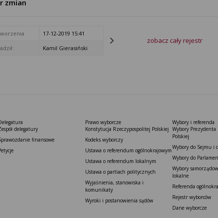
tr zmian
tworzenia
17-12-2019 15:41
zobacz cały rejestr
dził:
Kamil Gierasiński
Delegatura
Prawo wyborcze
Wybory i referenda
Zespół delegatury
Konstytucja Rzeczypospolitej Polskiej​
Wybory Prezydenta 
Polskiej
Sprawozdanie finansowe
Kodeks wyborczy
Wybory do Sejmu i 
Petycje
Ustawa o referendum ogólnokrajowym
Wybory do Parlamen
Ustawa o referendum lokalnym
Wybory samorządowe
Ustawa o partiach politycznych
lokalne
Wyjaśnienia, stanowiska i
Referenda ogólnokr
komunikaty
Rejestr wyborców
Wyroki i postanowienia sądów
Dane wyborcze