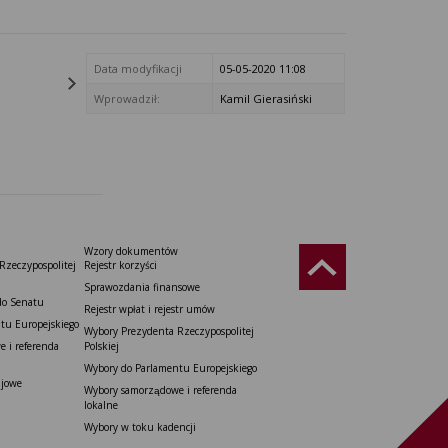
Data modyfikacji
05-05-2020 11:08
Wprowadził:
Kamil Gierasiński
Wzory dokumentów
Rzeczypospolitej
Rejestr korzyści
Sprawozdania finansowe
do Senatu
Rejestr wpłat i rejestr umów
tu Europejskiego
Wybory Prezydenta Rzeczypospolitej
 i referenda
Polskiej
Wybory do Parlamentu Europejskiego
ajowe
Wybory samorządowe i referenda
lokalne
Wybory w toku kadencji