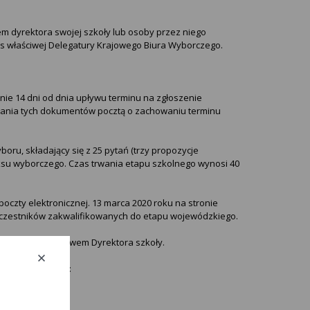
em dyrektora swojej szkoły lub osoby przez niego
s właściwej Delegatury Krajowego Biura Wyborczego.
ie 14 dni od dnia upływu terminu na zgłoszenie
ania tych dokumentów pocztą o zachowaniu terminu
boru, składający się z 25 pytań (trzy propozycje
ksu wyborczego. Czas trwania etapu szkolnego wynosi 40
oczty elektronicznej. 13 marca 2020 roku na stronie
Uczestników zakwalifikowanych do etapu wojewódzkiego.
m, za pośrednictwem Dyrektora szkoły.
z trzech tematów: