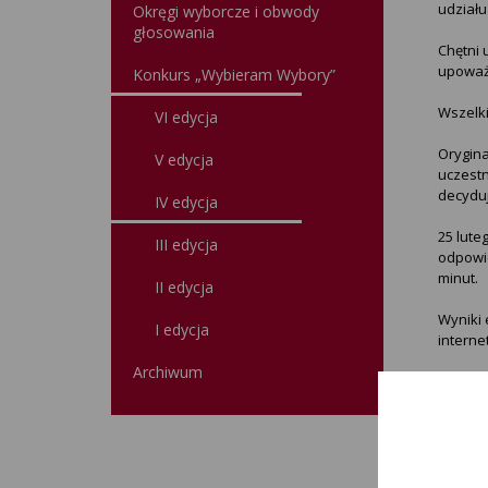
udział
Okręgi wyborcze i obwody
głosowania
Chętni 
upoważ
Konkurs „Wybieram Wybory”
Wszelk
VI edycja
Orygina
V edycja
uczestn
decyduj
IV edycja
25 lute
III edycja
odpowie
minut.
II edycja
Wyniki 
I edycja
interne
Archiwum
Uczestn
Uczniow
1) Wybo