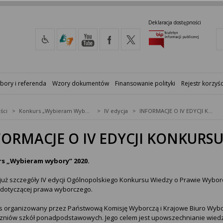
Deklaracja dostępności
bory i referenda
Wzory dokumentów
Finansowanie polityki
Rejestr korzyśc
ści
Konkurs „Wybieram Wybory”
IV edycja
INFORMACJE O IV EDYCJI KONKURSU WYBIERAM WYBORY
FORMACJE O IV EDYCJI KONKUR
s „Wybieram wybory” 2020.
uż szczegóły IV edycji Ogólnopolskiego Konkursu Wiedzy o Prawie Wybo
 dotyczącej prawa wyborczego.
s organizowany przez Państwową Komisję Wyborczą i Krajowe Biuro Wybo
czniów szkół ponadpodstawowych. Jego celem jest upowszechnianie wied