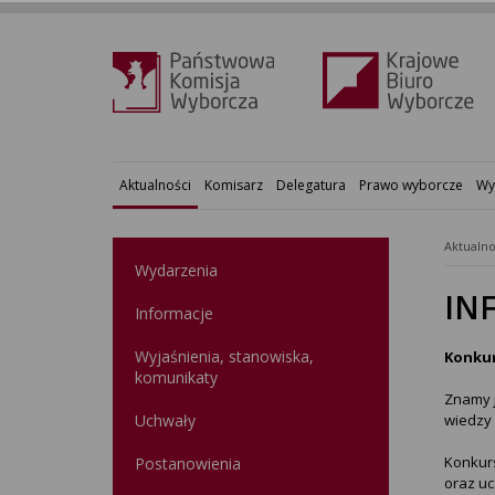
Aktualności
Komisarz
Delegatura
Prawo wyborcze
Wy
Aktualno
Wydarzenia
IN
Informacje
Wyjaśnienia, stanowiska,
Konkur
komunikaty
Znamy j
Uchwały
wiedzy
Konkur
Postanowienia
oraz u