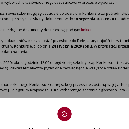
u w wyborach oraz świadomego uczestnictwa w procesie wyborczym.
uczniowie szkół mogą zgłaszać się do udziału w konkursie za pośrednictw
nionej przesyłając skany dokumentów do
10 stycznia 2020 roku
na adre
ie niezbędne dokumenty dostępne są pod tym
linkiem
.
ły dokumentów muszą zostać przesłane do Delegatury najpóźniej w termin
ictwa w Konkursie. tj. do dnia
24 stycznia 2020 roku.
W przypadku przesł
e data nadania.
go 2020 roku o godzinie 12.00 odbędzie się szkolny etap Konkursu – test wy
dzi). Zakres tematyczny pytań obejmować będzie wszystkie działy Kode
etapu szkolnego Konkursu z danej szkoły przesłane zostaną na jej adres p
towej Delegatury Krajowego Biura Wyborczego zostanie ogłoszona lista 
icy zakwalifikowani do etapu wojewódzkiego zostaną poinformowani o ty
ie, zakwalifikowani do etapu wojewódzkiego, będą pisali pracę na jeden 
ry prezydenckie w Polsce w ujęciu historycznym.