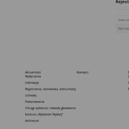
Rejes
Data u
Wprowa
Aktualności
Komisarz
Wydarzenia
Informacje
Wyjaśnienia, stanowiska, komunikaty
Uchwały
Postanowienia
Okręgi wyborcze i obwody głosowania
Konkurs „Wybieram Wybory”
Archiwum