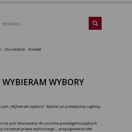
i
Dla mediów
Kontakt
SU WYBIERAM WYBORY
rczym „Wybieram wybory”. Będzie on poświęcony ogólnej
rcze jest skierowany do uczniów ponadgimnazjalnych
zy na temat prawa wyborczego - propagowania idei